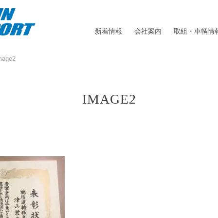
新着情報
会社案内
取組・車輌情
mage2
IMAGE2