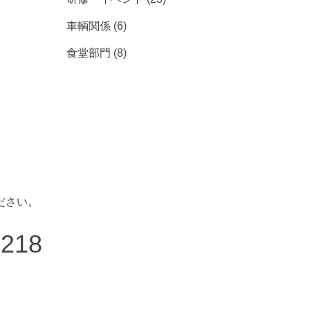
車輌関係
(6)
食堂部門
(8)
ださい。
7218