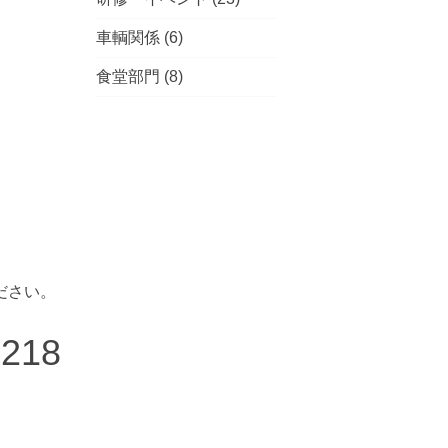
車輌関係
(6)
食堂部門
(8)
ださい。
7218