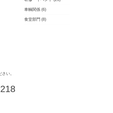
車輌関係
(6)
食堂部門
(8)
ださい。
7218