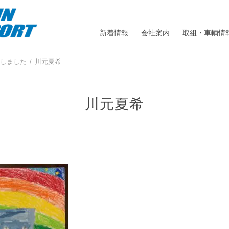
新着情報
会社案内
取組・車輌情
しました
川元夏希
川元夏希