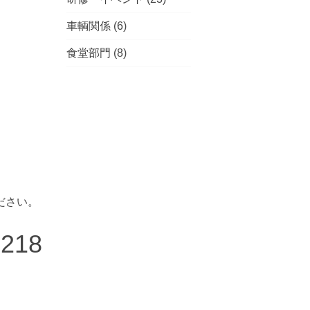
車輌関係
(6)
食堂部門
(8)
ださい。
7218