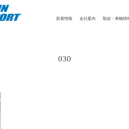
新着情報
会社案内
取組・車輌情
030